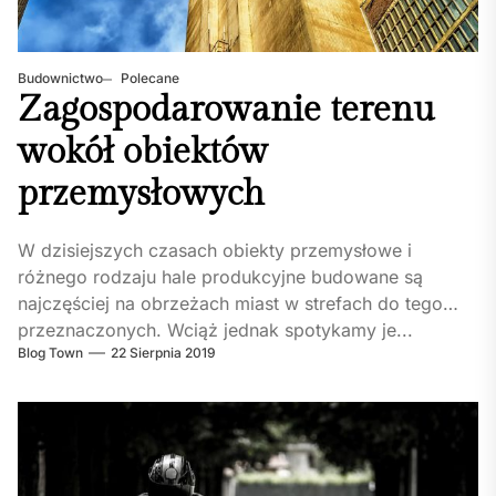
Budownictwo
Polecane
Zagospodarowanie terenu
wokół obiektów
przemysłowych
W dzisiejszych czasach obiekty przemysłowe i
różnego rodzaju hale produkcyjne budowane są
najczęściej na obrzeżach miast w strefach do tego
przeznaczonych. Wciąż jednak spotykamy je...
Blog Town
22 Sierpnia 2019