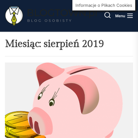
Skip
BlogT
Informacje o Plikach Cookies
to
Menu
the
content
Miesiąc:
sierpień 2019