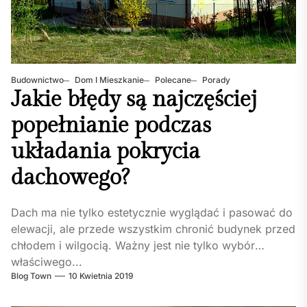
Budownictwo
Dom I Mieszkanie
Polecane
Porady
Jakie błędy są najczęściej
popełnianie podczas
układania pokrycia
dachowego?
Dach ma nie tylko estetycznie wyglądać i pasować do
elewacji, ale przede wszystkim chronić budynek przed
chłodem i wilgocią. Ważny jest nie tylko wybór
właściwego...
Blog Town
10 Kwietnia 2019