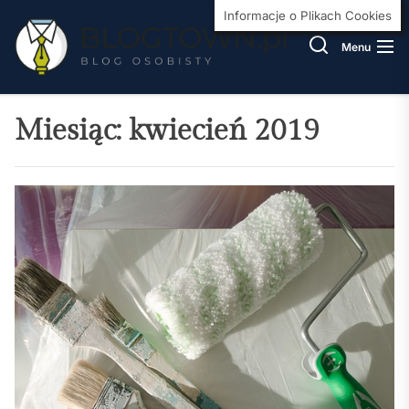
Skip
BlogT
Informacje o Plikach Cookies
to
Menu
the
content
Miesiąc:
kwiecień 2019