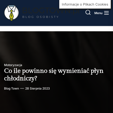
Skip
BlogT
Informacje o Plikach Cookies
to
Menu
the
content
Motoryzacja
Co ile powinno się wymieniać płyn
chłodniczy?
Blog Town
28 Sierpnia 2023