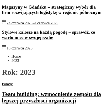
Magazyny w Gdańsku – strategiczny wybór dla
firm rozwijających logistykę w regionie północnym
24 czerwca 2025
24 czerwca 2025
Stylowe kalosze na każdą pogodę – sprawdź, co
warto mieć w swojej szafie
18 czerwca 2025
Home
2023
Rok:
2023
Porady
Team building: wzmocnienie zespołu dla
lepszej przyszłości organizacji