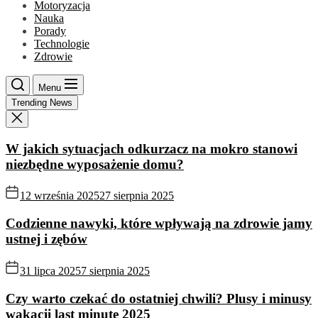
Motoryzacja
Nauka
Porady
Technologie
Zdrowie
Menu
Trending News
W jakich sytuacjach odkurzacz na mokro stanowi
niezbędne wyposażenie domu?
12 września 2025
27 sierpnia 2025
Codzienne nawyki, które wpływają na zdrowie jamy
ustnej i zębów
31 lipca 2025
7 sierpnia 2025
Czy warto czekać do ostatniej chwili? Plusy i minusy
wakacji last minute 2025