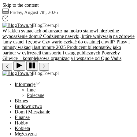
Skip to the content
Friday, August 7th, 2026
BlogTown.pl
W jakich sytuacjach odkurzacz na mokro stanowi niezbędne
wyposażenie domu?
Codzienne nawyki, które wpływają na zdrowie
jamy ustnej i zębów
Czy warto czekać do ostatniej chwili? Plusy i
minusy wakacji last minute 2025
Producent biletomatów jako
partner w cyfryzacji transportu i usług publicznych
Pogrzeby
Gliwice – kompleksowa organizacja i wsparcie od Quo Vadis
BlogTown.pl
Informacje
Inne
Polecane
Biznes
Budownictwo
Dom i Mieszkanie
Finanse
Hobby
Kobieta
Mężczyzna