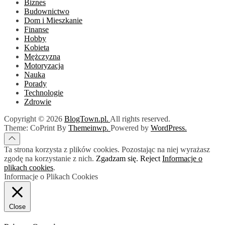
Biznes
Budownictwo
Dom i Mieszkanie
Finanse
Hobby
Kobieta
Mężczyzna
Motoryzacja
Nauka
Porady
Technologie
Zdrowie
Copyright © 2026
BlogTown.pl.
All rights reserved.
Theme: CoPrint By
Themeinwp.
Powered by
WordPress.
Ta strona korzysta z plików cookies. Pozostając na niej wyrażasz
zgodę na korzystanie z nich.
Zgadzam się.
Reject
Informacje o
plikach cookies
.
Informacje o Plikach Cookies
Close