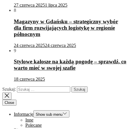
27 czerwca 2025
1 lipca 2025
8
Magazyny w Gdańsku – strategiczny wybór
dla firm rozwijających logistykę w regionie
północnym
24 czerwca 2025
24 czerwca 2025
9
Stylowe kalosze na każdą pogodę – sprawdź, co
warto mieć w swojej szafie
18 czerwca 2025
Szukaj:
Close
Informacje
Show sub menu
Inne
Polecane