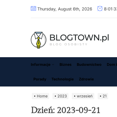
Skip
Thursday, August 6th, 2026
8:01:
to
the
content
B
Informacje
Biznes
Budownictwo
Dom i
Porady
Technologie
Zdrowie
Home
2023
wrzesień
21
Dzień:
2023-09-21