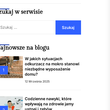
zukaj w serwisie
ienne nawyki, które
wają na zdrowie jamy ustnej
bów
ukaj:
warto czekać do ostatniej
i? Plusy i minusy wakacji
 minute 2025
ajnowsze na blogu
ucent biletomatów jako
W jakich sytuacjach
er w cyfryzacji transportu i
odkurzacz na mokro stanowi
g publicznych
niezbędne wyposażenie
1
domu?
zeby Gliwice – kompleksowa
12 Września 2025
nizacja i wsparcie od Quo
s
Codzienne nawyki, które
wpływają na zdrowie jamy
ustnej i zębów