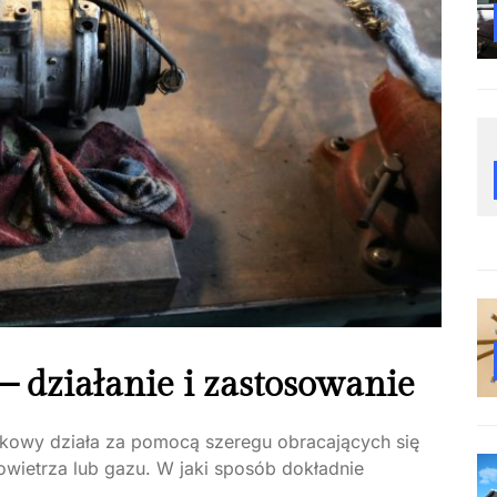
 działanie i zastosowanie
kowy działa za pomocą szeregu obracających się
owietrza lub gazu. W jaki sposób dokładnie