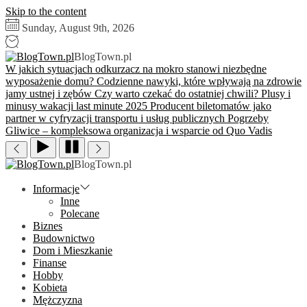
Skip to the content
Sunday, August 9th, 2026
BlogTown.pl
W jakich sytuacjach odkurzacz na mokro stanowi niezbędne
wyposażenie domu?
Codzienne nawyki, które wpływają na zdrowie
jamy ustnej i zębów
Czy warto czekać do ostatniej chwili? Plusy i
minusy wakacji last minute 2025
Producent biletomatów jako
partner w cyfryzacji transportu i usług publicznych
Pogrzeby
Gliwice – kompleksowa organizacja i wsparcie od Quo Vadis
BlogTown.pl
Informacje
Inne
Polecane
Biznes
Budownictwo
Dom i Mieszkanie
Finanse
Hobby
Kobieta
Mężczyzna