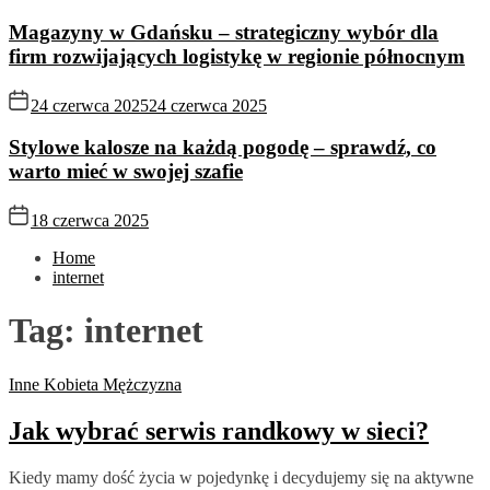
Magazyny w Gdańsku – strategiczny wybór dla
firm rozwijających logistykę w regionie północnym
24 czerwca 2025
24 czerwca 2025
Stylowe kalosze na każdą pogodę – sprawdź, co
warto mieć w swojej szafie
18 czerwca 2025
Home
internet
Tag:
internet
Inne
Kobieta
Mężczyzna
Jak wybrać serwis randkowy w sieci?
Kiedy mamy dość życia w pojedynkę i decydujemy się na aktywne