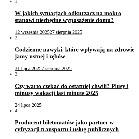
1
W jakich sytuacjach odkurzacz na mokro
stanowi niezbędne wyposażenie domu?
12 września 2025
27 sierpnia 2025
2
Codzienne nawyki, które wpływają na zdrowie
jamy ustnej i zębów
31 lipca 2025
7 sierpnia 2025
3
Czy warto czekać do ostatniej chwili? Plusy i
minusy wakacji last minute 2025
24 lipca 2025
4
Producent biletomatów jako partner w
cyfryzacji transportu i usług publicznych