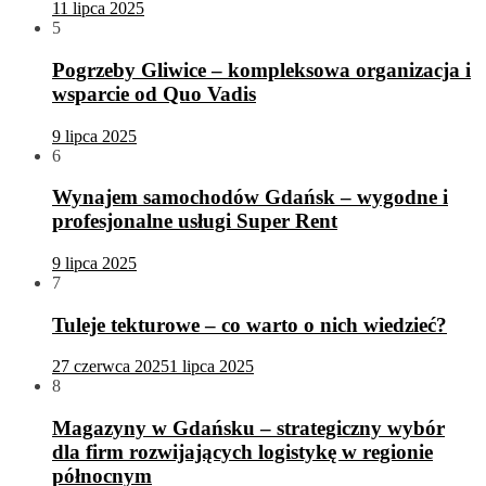
11 lipca 2025
5
Pogrzeby Gliwice – kompleksowa organizacja i
wsparcie od Quo Vadis
9 lipca 2025
6
Wynajem samochodów Gdańsk – wygodne i
profesjonalne usługi Super Rent
9 lipca 2025
7
Tuleje tekturowe – co warto o nich wiedzieć?
27 czerwca 2025
1 lipca 2025
8
Magazyny w Gdańsku – strategiczny wybór
dla firm rozwijających logistykę w regionie
północnym