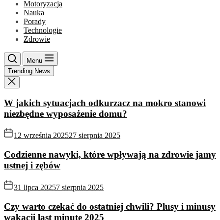
Motoryzacja
Nauka
Porady
Technologie
Zdrowie
Menu
Trending News
W jakich sytuacjach odkurzacz na mokro stanowi
niezbędne wyposażenie domu?
12 września 2025
27 sierpnia 2025
Codzienne nawyki, które wpływają na zdrowie jamy
ustnej i zębów
31 lipca 2025
7 sierpnia 2025
Czy warto czekać do ostatniej chwili? Plusy i minusy
wakacji last minute 2025