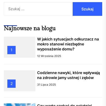
Szukaj:
Najnowsze na blogu
W jakich sytuacjach odkurzacz na
mokro stanowi niezbędne
wyposażenie domu?
1
12 Września 2025
Codzienne nawyki, które wpływają
na zdrowie jamy ustnej i zębów
2
31 Lipca 2025
Czy warto czekać do ostatniej