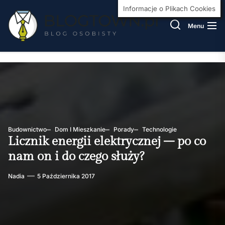
Skip
BlogT
Informacje o Plikach Cookies
to
Menu
the
content
Budownictwo
Dom I Mieszkanie
Porady
Technologie
Licznik energii elektrycznej – po co
nam on i do czego służy?
Nadia
5 Października 2017