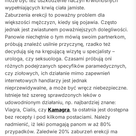
może być też uszkodzenie naczyń krwionośnych
wypełniających krwią ciała jamiste.
Zaburzenia erekcji to poważny problem dla
większości mężczyzn, kiedy się pojawia. Często
jednak jest zwiastunem poważniejszych dolegliwości.
Panowie niechętnie o tym mówią swoim partnerkom,
próbują znaleźć usilnie przyczynę, rzadko też
decydują się na krępującą wizytę u specjalisty –
urologa, czy seksuologa. Czasami próbują oni
różnych podejrzanych specyfików paramedycznych,
czy ziołowych, ich działanie mimo zapewnień
internetowych handlarzy jest jednak
nieprzewidywalne, a może być wręcz niebezpieczne.
Istnieje też szereg sprawdzonych leków o
udowodnionym działaniu, np. najbardziej znane:
Viagra, Cialis, czy
Kamagra
, ta ostatnia jest dostępna
bez recepty i pod kilkoma postaciami. Należy
nadmienić, iż leki pomagają panom w aż 80%
przypadków. Zaledwie 20% zaburzeń erekcji ma