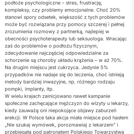
podłoże psychologiczne – stres, frustrację,
kompleksy, czy problemy emocjonalne. Choć 20%
stanowi spory odsetek, większość z tych problemów
może być rozwiązana przy pomocy szczerej i pełnej
zrozumienia rozmowy z partnerką, najlepiej w
obecności psychoterapeuty lub seksuologa. Wracając
zaś do problemów o podłożu fizycznym,
zdecydowanie najczęściej odpowiedzialne za
schorzenie są choroby układu krążenia – w aż 70%.
Na drugim miejscu jest cukrzyca. Jedynie 5%
przypadków nie nadaje się do leczenia, choć istnieją
metody bardziej inwazyjne, np. różnego rodzaju
pompki, implanty, itp.
W wielu krajach zainicjowano nawet kampanie
społeczne zachęcające mężczyzn do wizyty u lekarzy,
kiedy zauważą oni niepokojące objawy zaburzeń
erekcji. W Polsce taka akcja miała miejsce pod hasłem
„Nie szukaj wymówek, porozmawiaj z lekarzem” i
przebiegała pod patronatem Polskiego Towarzystwa