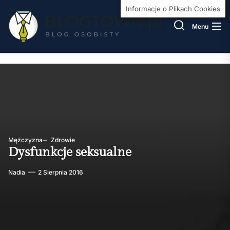
Skip
BlogT
Informacje o Plikach Cookies
to
Menu
the
content
Mężczyzna
Zdrowie
Dysfunkcje seksualne
Nadia
2 Sierpnia 2016