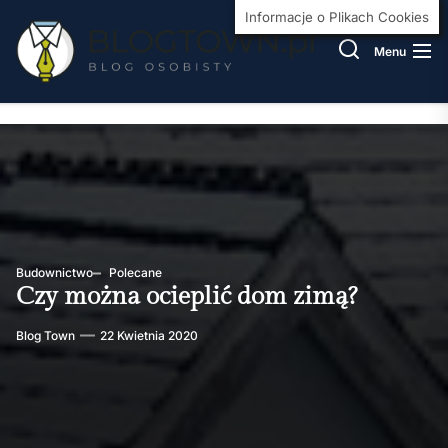
Skip
BlogT
Informacje o Plikach Cookies
to
Menu
the
content
Budownictwo
Polecane
Czy można ocieplić dom zimą?
Blog Town
22 Kwietnia 2020