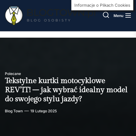
Skip
BlogT
Informacje o Plikach Cookies
to
Menu
the
content
Polecane
Tekstylne kurtki motocyklowe
REV’IT! – jak wybrać idealny model
do swojego stylu jazdy?
Blog Town
19 Lutego 2025