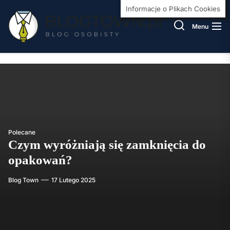
Skip
BlogT
Informacje o Plikach Cookies
to
Menu
the
content
Polecane
Czym wyróżniają się zamknięcia do
opakowań?
Blog Town
17 Lutego 2025