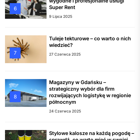
wygodne i profesjonalne usługi
Super Rent
6
9 Lipca 2025
Tuleje tekturowe – co warto o nich
wiedzieć?
7
27 Czerwca 2025
Magazyny w Gdańsku –
strategiczny wybór dla firm
rozwijających logistykę w regionie
8
północnym
24 Czerwca 2025
Stylowe kalosze na każdą pogodę –
sprawdź, co warto mieć w swojej