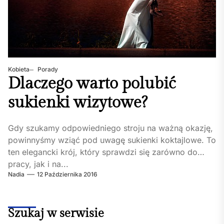
Kobieta
Porady
Dlaczego warto polubić
sukienki wizytowe?
Gdy szukamy odpowiedniego stroju na ważną okazję,
powinnyśmy wziąć pod uwagę sukienki koktajlowe. To
ten elegancki krój, który sprawdzi się zarówno do
pracy, jak i na...
Nadia
12 Października 2016
Szukaj w serwisie