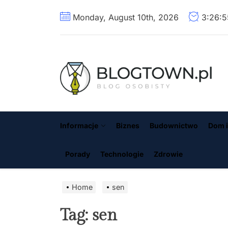
Skip
Monday, August 10th, 2026
3:26:
to
the
content
B
Informacje
Biznes
Budownictwo
Dom i
Porady
Technologie
Zdrowie
Home
sen
Tag:
sen