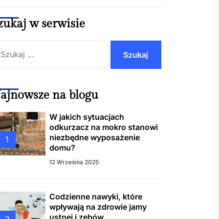
kich sytuacjach odkurzacz
okro stanowi niezbędne
sażenie domu?
zukaj w serwisie
ukaj:
ienne nawyki, które
wają na zdrowie jamy ustnej
bów
warto czekać do ostatniej
ajnowsze na blogu
i? Plusy i minusy wakacji
 minute 2025
W jakich sytuacjach
odkurzacz na mokro stanowi
ucent biletomatów jako
niezbędne wyposażenie
1
er w cyfryzacji transportu i
domu?
g publicznych
12 Września 2025
zeby Gliwice – kompleksowa
nizacja i wsparcie od Quo
Codzienne nawyki, które
s
wpływają na zdrowie jamy
ustnej i zębów