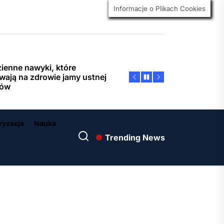
kich sytuacjach odkurzacz
Informacje o Plikach Cookies
okro stanowi niezbędne
sażenie domu?
ienne nawyki, które
wają na zdrowie jamy ustnej
bów
warto czekać do ostatniej
i? Plusy i minusy wakacji
 minute 2025
ryzacja
Nauka
ucent biletomatów jako
Trending News
er w cyfryzacji transportu i
g publicznych
zeby Gliwice – kompleksowa
nizacja i wsparcie od Quo
s