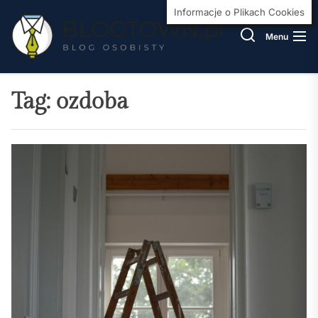
Skip
BlogT
Informacje o Plikach Cookies
to
Menu
the
content
Tag:
ozdoba