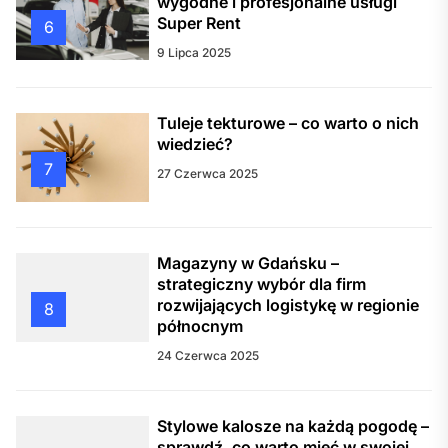
wygodne i profesjonalne usługi
Super Rent
6
9 Lipca 2025
Tuleje tekturowe – co warto o nich
wiedzieć?
7
27 Czerwca 2025
Magazyny w Gdańsku –
strategiczny wybór dla firm
rozwijających logistykę w regionie
8
północnym
24 Czerwca 2025
Stylowe kalosze na każdą pogodę –
sprawdź, co warto mieć w swojej