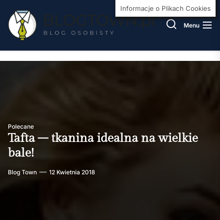
Skip
BlogT
Informacje o Plikach Cookies
to
Menu
the
content
Polecane
Tafta – tkanina idealna na wielkie
bale!
Blog Town
12 Kwietnia 2018