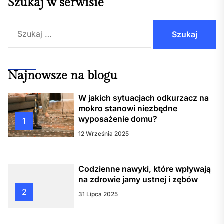
Szukaj w serwisie
Szukaj:
Najnowsze na blogu
W jakich sytuacjach odkurzacz na
mokro stanowi niezbędne
wyposażenie domu?
1
12 Września 2025
Codzienne nawyki, które wpływają
na zdrowie jamy ustnej i zębów
2
31 Lipca 2025