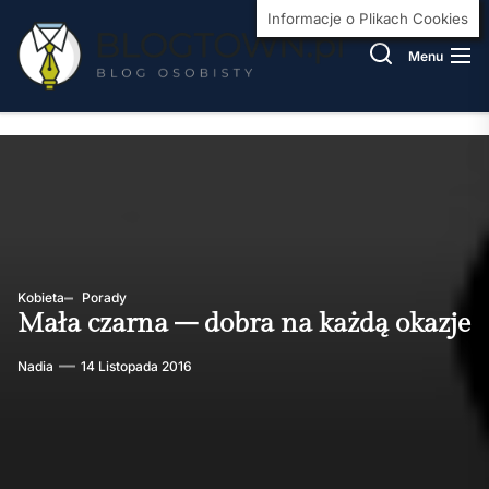
Skip
BlogT
Informacje o Plikach Cookies
to
Menu
the
content
Kobieta
Porady
Mała czarna – dobra na każdą okazje
Nadia
14 Listopada 2016