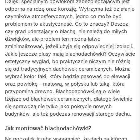
Dzięki specjalnym powłokom zabezpieczającym jest
odporna na rdzę oraz korozję. Wytrzyma też działanie
czynników atmosferycznych, jedno co może być
problemem to akustyczność. Co to znaczy? Deszcz
czy grad uderzający o blachę, nie należą do miłych
dźwięków, ale problem ten można łatwo
zminimalizować, jeżeli użyje się odpowiedniej izolacji.
Jakie jeszcze plusy mają blachodachówki? Oczywiście
estetyczny wygląd, bo praktycznie niczym nie różnią
się od tradycyjnych dachówek ceramicznych. Można
wybrać kolor taki, który będzie pasować do elewacji
oraz powłokę – matową, w połysku lub taką, która
przypomina drewno. Blachodachówki są o wiele
lżejsze od blachówek ceramicznych, dlatego świetnie
się sprawdzą nie tylko jako pokrycie nowych
budynków, ale też podczas renowacji starego dachu.
Jak montować blachodachówki?
Na początek trzeba wspomnieć, że dach na którym