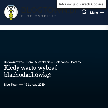
Skip
BlogT
Informacje o Plikach Cookies
to
Menu
the
content
Budownictwo
Dom I Mieszkanie
Polecane
Porady
Kiedy warto wybrać
blachodachówkę?
Blog Town
19 Lutego 2019