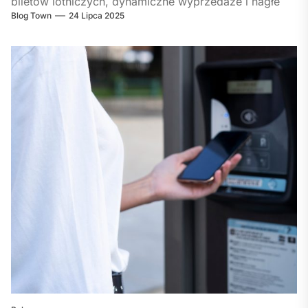
biletów lotniczych, dynamiczne wyprzedaże i nagłe
Blog Town
24 Lipca 2025
promocje sprawiają, że...