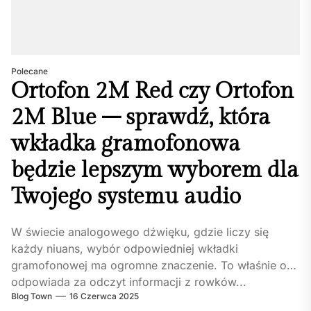
Polecane
Ortofon 2M Red czy Ortofon
2M Blue – sprawdź, która
wkładka gramofonowa
będzie lepszym wyborem dla
Twojego systemu audio
W świecie analogowego dźwięku, gdzie liczy się
każdy niuans, wybór odpowiedniej wkładki
gramofonowej ma ogromne znaczenie. To właśnie ona
odpowiada za odczyt informacji z rowków...
Blog Town
16 Czerwca 2025