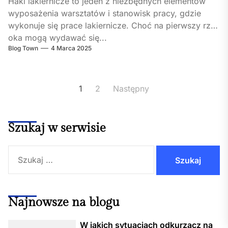
Haki lakiernicze to jeden z niezbędnych elementów
wyposażenia warsztatów i stanowisk pracy, gdzie
wykonuje się prace lakiernicze. Choć na pierwszy rzut
oka mogą wydawać się...
Blog Town
4 Marca 2025
Stronicowanie
1
2
Następny
wpisów
Szukaj w serwisie
Szukaj:
Najnowsze na blogu
W jakich sytuacjach odkurzacz na