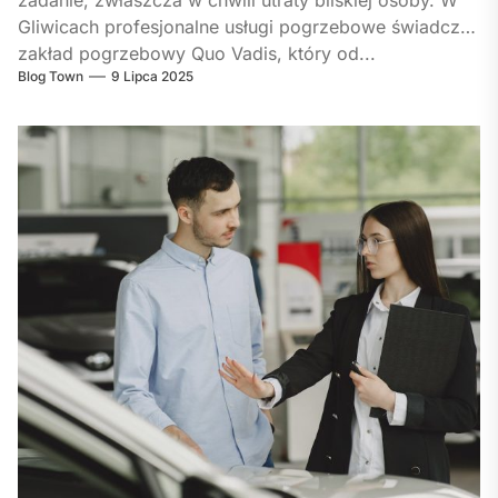
zadanie, zwłaszcza w chwili utraty bliskiej osoby. W
Gliwicach profesjonalne usługi pogrzebowe świadczy
zakład pogrzebowy Quo Vadis, który od...
Blog Town
9 Lipca 2025