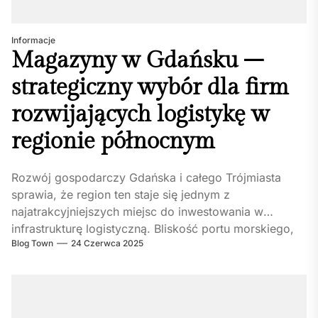
Informacje
Magazyny w Gdańsku –
strategiczny wybór dla firm
rozwijających logistykę w
regionie północnym
Rozwój gospodarczy Gdańska i całego Trójmiasta
sprawia, że region ten staje się jednym z
najatrakcyjniejszych miejsc do inwestowania w
infrastrukturę logistyczną. Bliskość portu morskiego,
Blog Town
24 Czerwca 2025
doskonała...