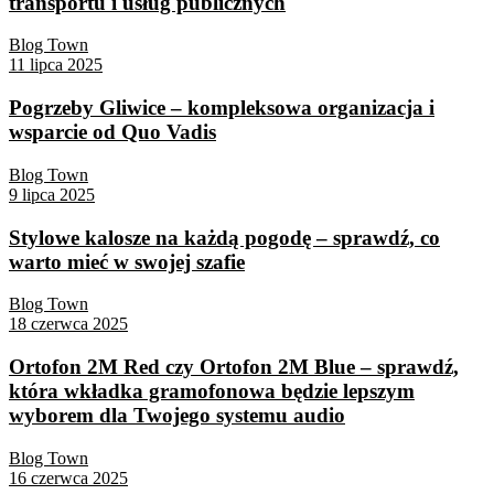
transportu i usług publicznych
Blog Town
11 lipca 2025
Pogrzeby Gliwice – kompleksowa organizacja i
wsparcie od Quo Vadis
Blog Town
9 lipca 2025
Stylowe kalosze na każdą pogodę – sprawdź, co
warto mieć w swojej szafie
Blog Town
18 czerwca 2025
Ortofon 2M Red czy Ortofon 2M Blue – sprawdź,
która wkładka gramofonowa będzie lepszym
wyborem dla Twojego systemu audio
Blog Town
16 czerwca 2025