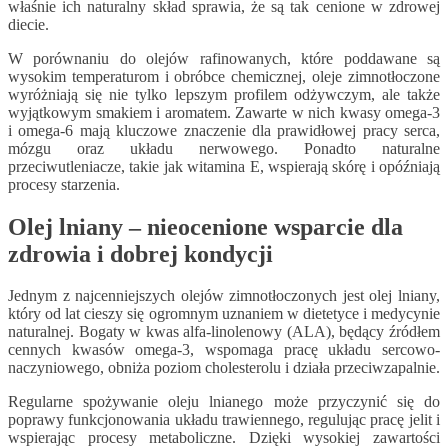
właśnie ich naturalny skład sprawia, że są tak cenione w zdrowej
diecie.
W porównaniu do olejów rafinowanych, które poddawane są
wysokim temperaturom i obróbce chemicznej, oleje zimnotłoczone
wyróżniają się nie tylko lepszym profilem odżywczym, ale także
wyjątkowym smakiem i aromatem. Zawarte w nich kwasy omega-3
i omega-6 mają kluczowe znaczenie dla prawidłowej pracy serca,
mózgu oraz układu nerwowego. Ponadto naturalne
przeciwutleniacze, takie jak witamina E, wspierają skórę i opóźniają
procesy starzenia.
Olej lniany – nieocenione wsparcie dla
zdrowia i dobrej kondycji
Jednym z najcenniejszych olejów zimnotłoczonych jest olej lniany,
który od lat cieszy się ogromnym uznaniem w dietetyce i medycynie
naturalnej. Bogaty w kwas alfa-linolenowy (ALA), będący źródłem
cennych kwasów omega-3, wspomaga pracę układu sercowo-
naczyniowego, obniża poziom cholesterolu i działa przeciwzapalnie.
Regularne spożywanie oleju lnianego może przyczynić się do
poprawy funkcjonowania układu trawiennego, regulując pracę jelit i
wspierając procesy metaboliczne. Dzięki wysokiej zawartości