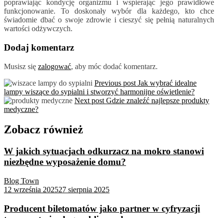
poprawiając kondycję organizmu i wspierając jego prawidłowe
funkcjonowanie. To doskonały wybór dla każdego, kto chce
świadomie dbać o swoje zdrowie i cieszyć się pełnią naturalnych
wartości odżywczych.
Dodaj komentarz
Musisz się
zalogować
, aby móc dodać komentarz.
Previous post
Jak wybrać idealne
lampy wiszące do sypialni i stworzyć harmonijne oświetlenie?
Next post
Gdzie znaleźć najlepsze produkty
medyczne?
Zobacz również
W jakich sytuacjach odkurzacz na mokro stanowi
niezbędne wyposażenie domu?
Blog Town
12 września 2025
27 sierpnia 2025
Producent biletomatów jako partner w cyfryzacji