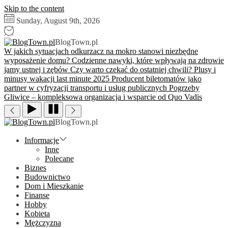
Skip to the content
Sunday, August 9th, 2026
BlogTown.pl
W jakich sytuacjach odkurzacz na mokro stanowi niezbędne
wyposażenie domu?
Codzienne nawyki, które wpływają na zdrowie
jamy ustnej i zębów
Czy warto czekać do ostatniej chwili? Plusy i
minusy wakacji last minute 2025
Producent biletomatów jako
partner w cyfryzacji transportu i usług publicznych
Pogrzeby
Gliwice – kompleksowa organizacja i wsparcie od Quo Vadis
BlogTown.pl
Informacje
Inne
Polecane
Biznes
Budownictwo
Dom i Mieszkanie
Finanse
Hobby
Kobieta
Mężczyzna