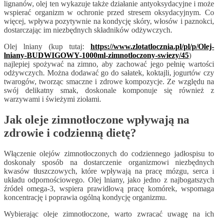
lignanów, olej ten wykazuje także działanie antyoksydacyjne i może
wspierać organizm w ochronie przed stresem oksydacyjnym. Co
więcej, wpływa pozytywnie na kondycję skóry, włosów i paznokci,
dostarczając im niezbędnych składników odżywczych.
Olej lniany (kup tutaj:
https://www.zlotatlocznia.pl/pl/p/Olej-
lniany-BUDWIGOWY-1000ml-zimnotloczony-swiezy/45
)
najlepiej spożywać na zimno, aby zachować jego pełnię wartości
odżywczych. Można dodawać go do sałatek, koktajli, jogurtów czy
twarogów, tworząc smaczne i zdrowe kompozycje. Ze względu na
swój delikatny smak, doskonale komponuje się również z
warzywami i świeżymi ziołami.
Jak oleje zimnotłoczone wpływają na
zdrowie i codzienną dietę?
Włączenie olejów zimnotłoczonych do codziennego jadłospisu to
doskonały sposób na dostarczenie organizmowi niezbędnych
kwasów tłuszczowych, które wpływają na pracę mózgu, serca i
układu odpornościowego. Olej lniany, jako jedno z najbogatszych
źródeł omega-3, wspiera prawidłową pracę komórek, wspomaga
koncentrację i poprawia ogólną kondycję organizmu.
Wybierając oleje zimnotłoczone, warto zwracać uwagę na ich