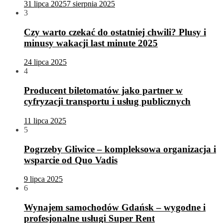
31 lipca 2025
7 sierpnia 2025
3
Czy warto czekać do ostatniej chwili? Plusy i
minusy wakacji last minute 2025
24 lipca 2025
4
Producent biletomatów jako partner w
cyfryzacji transportu i usług publicznych
11 lipca 2025
5
Pogrzeby Gliwice – kompleksowa organizacja i
wsparcie od Quo Vadis
9 lipca 2025
6
Wynajem samochodów Gdańsk – wygodne i
profesjonalne usługi Super Rent