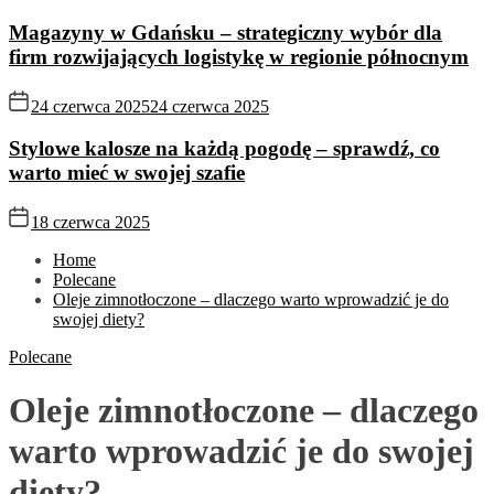
Magazyny w Gdańsku – strategiczny wybór dla
firm rozwijających logistykę w regionie północnym
24 czerwca 2025
24 czerwca 2025
Stylowe kalosze na każdą pogodę – sprawdź, co
warto mieć w swojej szafie
18 czerwca 2025
Home
Polecane
Oleje zimnotłoczone – dlaczego warto wprowadzić je do
swojej diety?
Polecane
Oleje zimnotłoczone – dlaczego
warto wprowadzić je do swojej
diety?