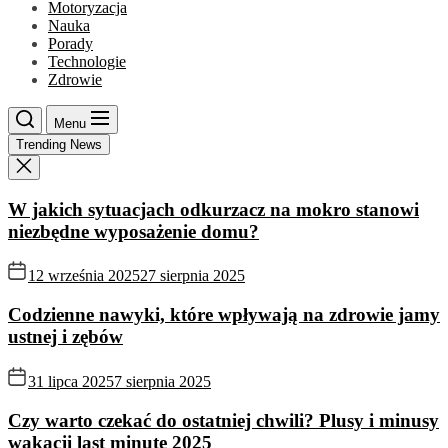
Motoryzacja
Nauka
Porady
Technologie
Zdrowie
Menu
Trending News
W jakich sytuacjach odkurzacz na mokro stanowi
niezbędne wyposażenie domu?
12 września 2025
27 sierpnia 2025
Codzienne nawyki, które wpływają na zdrowie jamy
ustnej i zębów
31 lipca 2025
7 sierpnia 2025
Czy warto czekać do ostatniej chwili? Plusy i minusy
wakacji last minute 2025