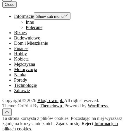
Close
Informacje
Show sub menu
Inne
Polecane
Biznes
Budownictwo
Dom i Mieszkanie
Finanse
Hobby
Kobieta
Mężczyzna
Motoryzacja
Nauka
Porady
Technologie
Zdrowie
Copyright © 2026
BlogTown.pl.
All rights reserved.
Theme: CoPrint By
Themeinwp.
Powered by
WordPress.
Ta strona korzysta z plików cookies. Pozostając na niej wyrażasz
zgodę na korzystanie z nich.
Zgadzam się.
Reject
Informacje o
plikach cookies
.