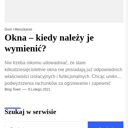
Dom I Mieszkanie
Okna – kiedy należy je
wymienić?
Nie trzeba nikomu udowadniać, że stare
kilkudziesięcioletnie okna nie posiadają już odpowiednich
właściwości izolacyjnych i funkcjonalnych. Chcąc uniknąć
podwyższenia rachunków za ogrzewanie i zapewnić
Blog Town
9 Lutego 2021
sobie...
Szukaj w serwisie
Szukaj: