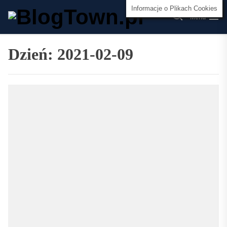
Skip
BlogTow
Informacje o Plikach Cookies
to
Menu
the
content
Dzień:
2021-02-09