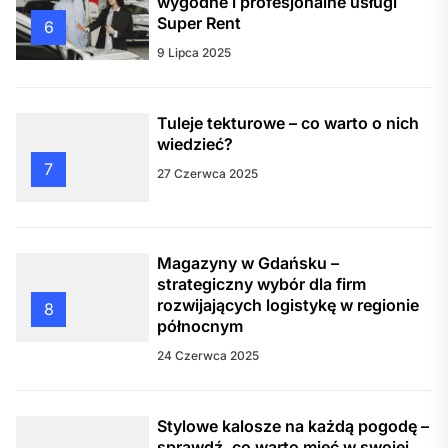
wygodne i profesjonalne usługi
Super Rent
6
9 Lipca 2025
Tuleje tekturowe – co warto o nich
wiedzieć?
7
27 Czerwca 2025
Magazyny w Gdańsku –
strategiczny wybór dla firm
rozwijających logistykę w regionie
8
północnym
24 Czerwca 2025
Stylowe kalosze na każdą pogodę –
sprawdź, co warto mieć w swojej