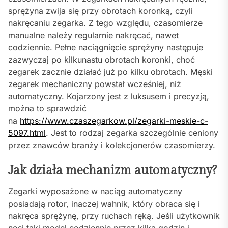
sprężyna zwija się przy obrotach koronką, czyli
nakręcaniu zegarka. Z tego względu, czasomierze
manualne należy regularnie nakręcać, nawet
codziennie. Pełne naciągnięcie sprężyny następuje
zazwyczaj po kilkunastu obrotach koronki, choć
zegarek zacznie działać już po kilku obrotach. Męski
zegarek mechaniczny powstał wcześniej, niż
automatyczny. Kojarzony jest z luksusem i precyzją,
można to sprawdzić
na
https://www.czaszegarkow.pl/zegarki-meskie-c-
5097.html
. Jest to rodzaj zegarka szczególnie ceniony
przez znawców branży i kolekcjonerów czasomierzy.
Jak działa mechanizm automatyczny?
Zegarki wyposażone w naciąg automatyczny
posiadają rotor, inaczej wahnik, który obraca się i
nakręca sprężynę, przy ruchach ręką. Jeśli użytkownik
nosi taki model codziennie przez kilka godzin i