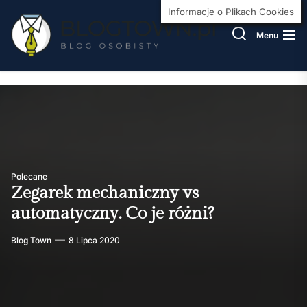
Skip
BlogT
Informacje o Plikach Cookies
to
Menu
the
content
Polecane
Zegarek mechaniczny vs
automatyczny. Co je różni?
Blog Town
8 Lipca 2020