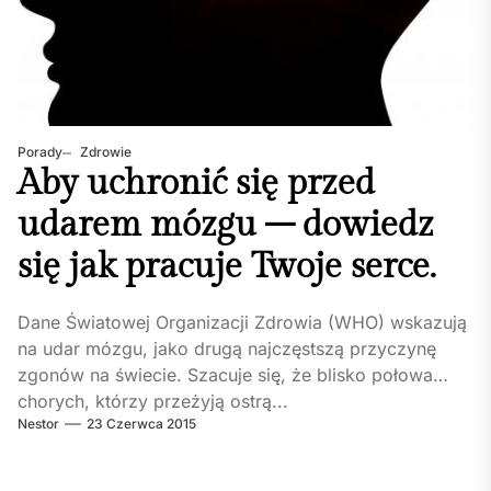
Porady
Zdrowie
Aby uchronić się przed
udarem mózgu – dowiedz
się jak pracuje Twoje serce.
Dane Światowej Organizacji Zdrowia (WHO) wskazują
na udar mózgu, jako drugą najczęstszą przyczynę
zgonów na świecie. Szacuje się, że blisko połowa
chorych, którzy przeżyją ostrą...
Nestor
23 Czerwca 2015