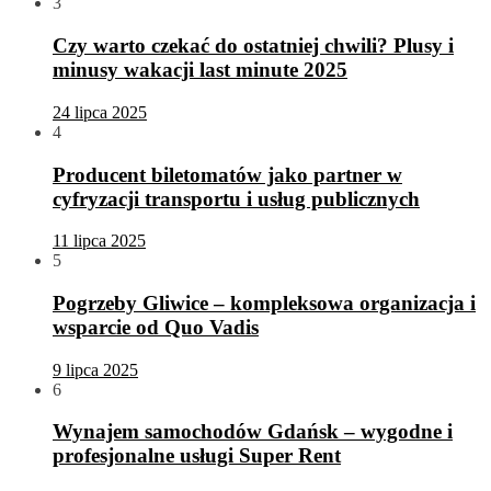
3
Czy warto czekać do ostatniej chwili? Plusy i
minusy wakacji last minute 2025
24 lipca 2025
4
Producent biletomatów jako partner w
cyfryzacji transportu i usług publicznych
11 lipca 2025
5
Pogrzeby Gliwice – kompleksowa organizacja i
wsparcie od Quo Vadis
9 lipca 2025
6
Wynajem samochodów Gdańsk – wygodne i
profesjonalne usługi Super Rent