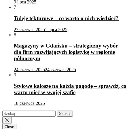
9 lipca 2025
7
Tuleje tekturowe – co warto o nich wiedzieć?
27 czerwca 2025
1 lipca 2025
8
Magazyny w Gdańsku – strategiczny wybór
dla firm rozwijających logistykę w regionie
północnym
24 czerwca 2025
24 czerwca 2025
9
Stylowe kalosze na każdą pogodę – sprawdź, co
warto mieć w swojej szafie
18 czerwca 2025
Szukaj:
Close