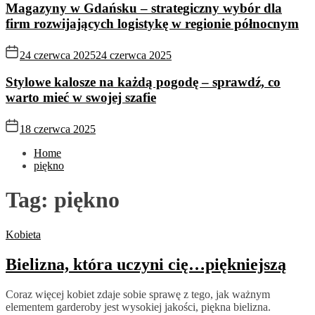
Magazyny w Gdańsku – strategiczny wybór dla
firm rozwijających logistykę w regionie północnym
24 czerwca 2025
24 czerwca 2025
Stylowe kalosze na każdą pogodę – sprawdź, co
warto mieć w swojej szafie
18 czerwca 2025
Home
piękno
Tag:
piękno
Kobieta
Bielizna, która uczyni cię…piękniejszą
Coraz więcej kobiet zdaje sobie sprawę z tego, jak ważnym
elementem garderoby jest wysokiej jakości, piękna bielizna.