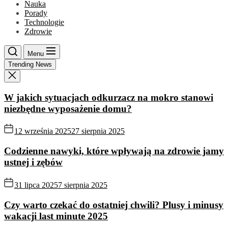
Nauka
Porady
Technologie
Zdrowie
Menu
Trending News
W jakich sytuacjach odkurzacz na mokro stanowi
niezbędne wyposażenie domu?
12 września 2025
27 sierpnia 2025
Codzienne nawyki, które wpływają na zdrowie jamy
ustnej i zębów
31 lipca 2025
7 sierpnia 2025
Czy warto czekać do ostatniej chwili? Plusy i minusy
wakacji last minute 2025