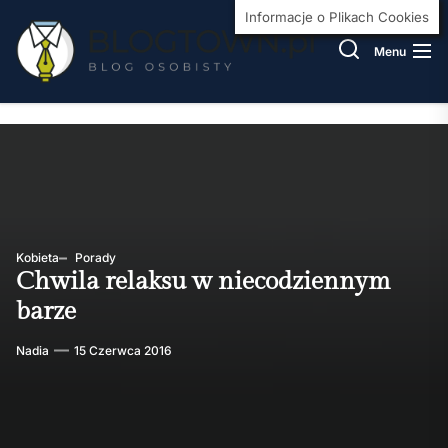
Skip
BlogT
Informacje o Plikach Cookies
to
Menu
the
content
Kobieta
Porady
Chwila relaksu w niecodziennym
barze
Nadia
15 Czerwca 2016