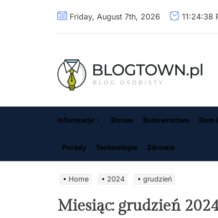
Skip
Friday, August 7th, 2026
11:24:39
to
the
content
B
Informacje
Biznes
Budownictwo
Dom i
Porady
Technologie
Zdrowie
Home
2024
grudzień
Miesiąc:
grudzień 202