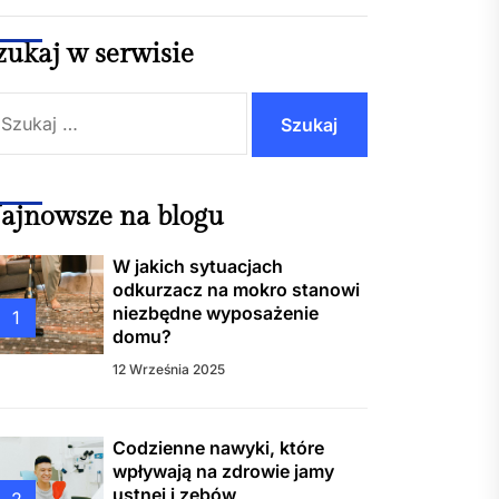
zukaj w serwisie
ienne nawyki, które
wają na zdrowie jamy ustnej
bów
ukaj:
warto czekać do ostatniej
i? Plusy i minusy wakacji
 minute 2025
ajnowsze na blogu
ucent biletomatów jako
W jakich sytuacjach
er w cyfryzacji transportu i
odkurzacz na mokro stanowi
g publicznych
niezbędne wyposażenie
1
domu?
zeby Gliwice – kompleksowa
12 Września 2025
nizacja i wsparcie od Quo
s
Codzienne nawyki, które
wpływają na zdrowie jamy
ustnej i zębów