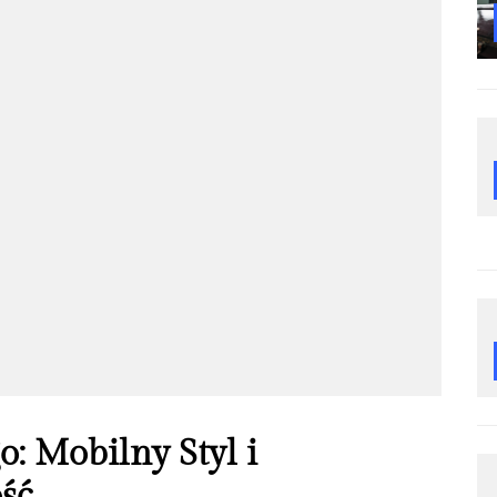
o: Mobilny Styl i
ść