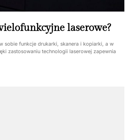
wielofunkcyjne laserowe?
 sobie funkcje drukarki, skanera i kopiarki, a w
ęki zastosowaniu technologii laserowej zapewnia