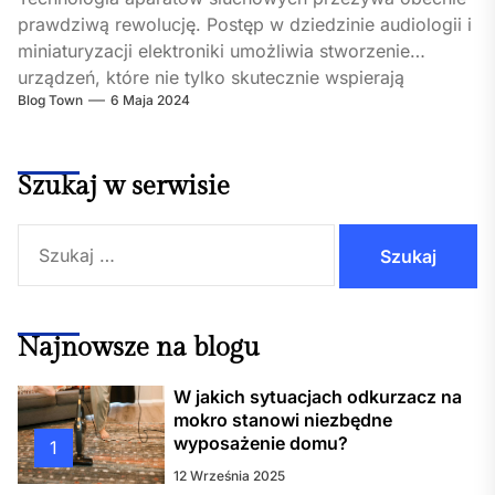
prawdziwą rewolucję. Postęp w dziedzinie audiologii i
miniaturyzacji elektroniki umożliwia stworzenie
urządzeń, które nie tylko skutecznie wspierają
Blog Town
6 Maja 2024
słyszenie, ale są...
Szukaj w serwisie
Szukaj:
Najnowsze na blogu
W jakich sytuacjach odkurzacz na
mokro stanowi niezbędne
wyposażenie domu?
1
12 Września 2025