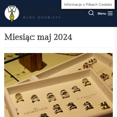
Skip
BlogT
Informacje o Plikach Cookies
to
Menu
the
content
Miesiąc:
maj 2024