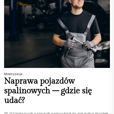
Motoryzacja
Naprawa pojazdów
spalinowych – gdzie się
udać?
W dzisiejszych czasach samochód to nie tylko środek