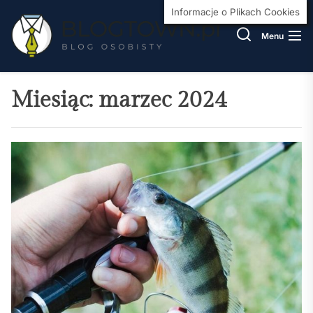
Skip
BlogT
Informacje o Plikach Cookies
to
Menu
the
content
Miesiąc:
marzec 2024